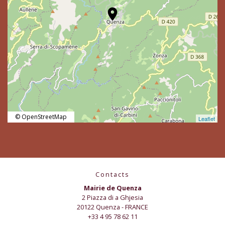
location_on
© OpenStreetMap
Leaflet
Contacts
Mairie de Quenza
2 Piazza di a Ghjesia
20122 Quenza - FRANCE
+33 4 95 78 62 11