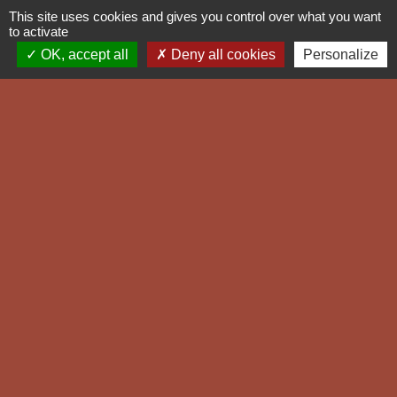
This site uses cookies and gives you control over what you want
accueil@cumunaquenza.corsica
to activate
OK, accept all
Deny all cookies
Personalize
Liens Sites Officiels
Office de Tourisme de l'Alta
Rocca
Communauté des Communes
de l'Alta Rocca
Webcam Conditions de
Circulation
Collectivité Territoriale de Corse