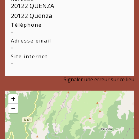
20122 QUENZA
20122 Quenza
Téléphone
-
Adresse email
-
Site internet
-
Signaler une erreur sur ce lieu
+
−