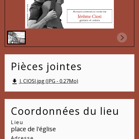
Pièces jointes
J. CIOSI.jpg (JPG - 0.27Mo)
file_download
Coordonnées du lieu
Lieu
place de l'église
Adresse