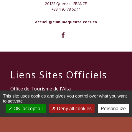
20122 Quenza - FRANCE
+33 4 95 78 62 11
accueil@cumunaquenza.corsica
Liens Sites Officiels
Office de Tourisme de l'Alta
Rocca
This site uses cookies and gives you control over what you want
to activate
Communauté des Communes
OK, accept all
Deny all cookies
Personalize
de l'Alta Rocca
Webcam Conditions de