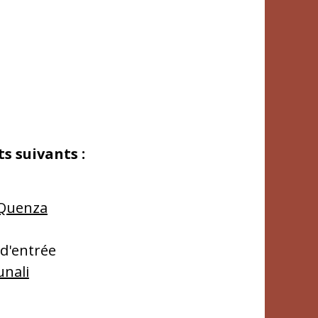
ts suivants :
+Quenza
 d'entrée
nali