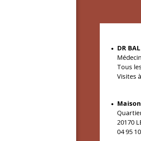
DR
BAL
Médecin
Tous le
Visites 
Maison
Quartie
20170 L
04 95 10