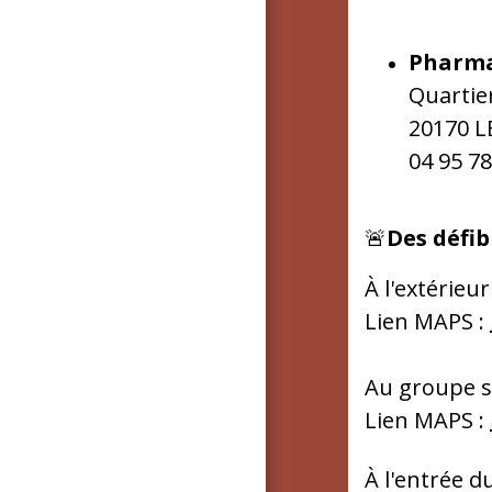
Pharma
Quartie
20170 L
04 95 78
🚨
Des défib
À l'extérieu
Lien MAPS :
Au groupe sc
Lien MAPS :
À l'entrée d