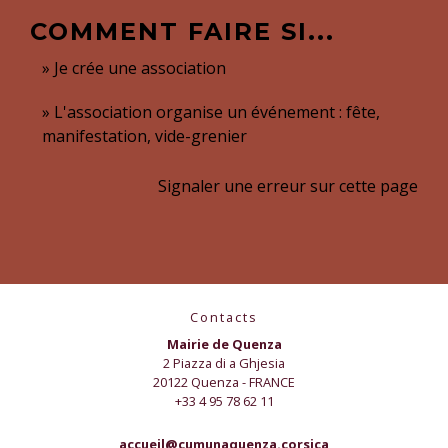
COMMENT FAIRE SI...
Je crée une association
L'association organise un événement : fête,
manifestation, vide-grenier
Signaler une erreur sur cette page
Contacts
Mairie de Quenza
2 Piazza di a Ghjesia
20122 Quenza - FRANCE
+33 4 95 78 62 11
accueil@cumunaquenza.corsica