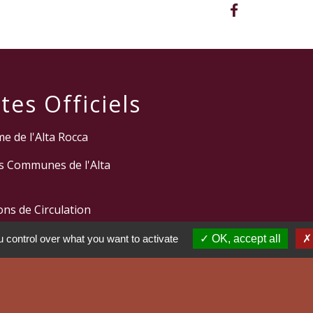
tes Officiels
e de l'Alta Rocca
 Communes de l'Alta
ns de Circulation
itoriale de Corse
 control over what you want to activate
OK, accept all
orse du Sud
tions légales
-
Politique de confidentialité
-
Accessibilité